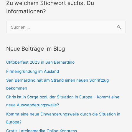
Zu welchem Stichwort suchst Du
Informationen?
S
u
c
Neue Beiträge im Blog
h
e
Oktoberfest 2023 in San Bernardino
n
Firmengründung im Ausland
n
a
San Bernardino hat am Strand einen neuen Schriftzug
c
bekommen
h
Chris ist in Sorge bzgl. der Situation in Europa – Kommt eine
:
neue Auswanderungswelle?
Kommt eine neue Einwanderungswelle durch die Situation in
Europa?
Gratis Lateinamerika Online Kongress