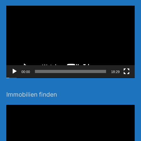
Video-
Player
00:00
18:29
Immobilien finden
Video-
Player