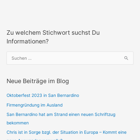
Zu welchem Stichwort suchst Du
Informationen?
S
u
c
Neue Beiträge im Blog
h
e
Oktoberfest 2023 in San Bernardino
n
Firmengründung im Ausland
n
a
San Bernardino hat am Strand einen neuen Schriftzug
c
bekommen
h
Chris ist in Sorge bzgl. der Situation in Europa – Kommt eine
: