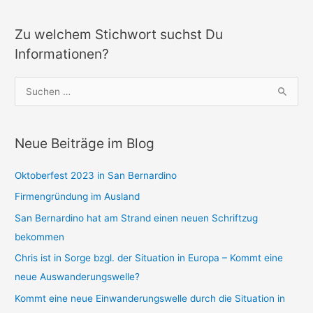
Zu welchem Stichwort suchst Du
Informationen?
S
u
c
Neue Beiträge im Blog
h
e
Oktoberfest 2023 in San Bernardino
n
Firmengründung im Ausland
n
a
San Bernardino hat am Strand einen neuen Schriftzug
c
bekommen
h
Chris ist in Sorge bzgl. der Situation in Europa – Kommt eine
:
neue Auswanderungswelle?
Kommt eine neue Einwanderungswelle durch die Situation in