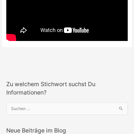
Zu welchem Stichwort suchst Du
Informationen?
S
u
c
Neue Beiträge im Blog
h