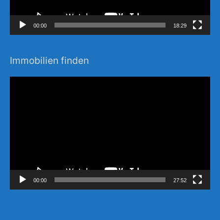
00:00
18:29
Immobilien finden
Video-
Player
00:00
27:52