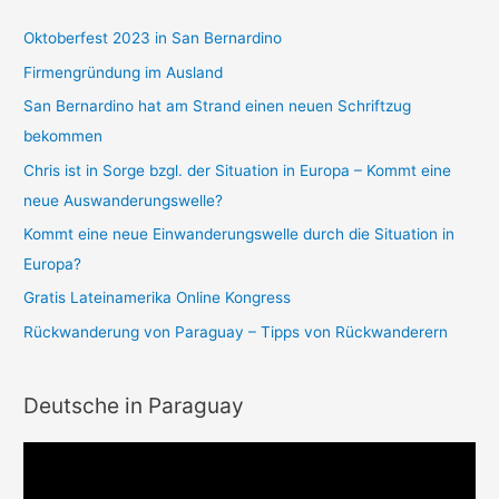
e
Oktoberfest 2023 in San Bernardino
n
Firmengründung im Ausland
n
a
San Bernardino hat am Strand einen neuen Schriftzug
c
bekommen
h
Chris ist in Sorge bzgl. der Situation in Europa – Kommt eine
:
neue Auswanderungswelle?
Kommt eine neue Einwanderungswelle durch die Situation in
Europa?
Gratis Lateinamerika Online Kongress
Rückwanderung von Paraguay – Tipps von Rückwanderern
Deutsche in Paraguay
V
i