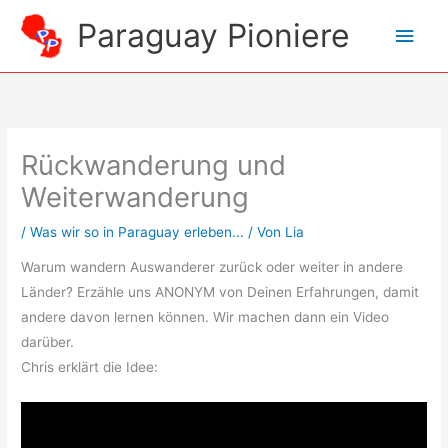
Zum
Paraguay Pioniere
Hau
Inhalt
springen
Rückwanderung und
Weiterwanderung
/
Was wir so in Paraguay erleben...
/ Von
Lia
Warum wandern Auswanderer zurück oder weiter in andere
Länder? Erzähle uns ANONYM von Deinen Erfahrungen, damit
andere davon lernen können. Wir machen dann ein Video
darüber.
Chris erklärt die Idee: