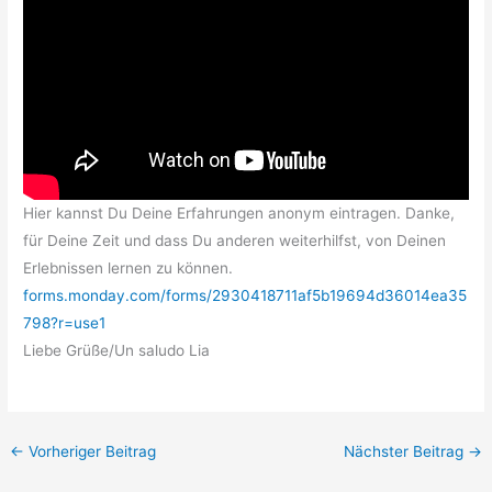
Hier kannst Du Deine Erfahrungen anonym eintragen. Danke,
für Deine Zeit und dass Du anderen weiterhilfst, von Deinen
Erlebnissen lernen zu können.
forms.monday.com/forms/2930418711af5b19694d36014ea35
798?r=use1
Liebe Grüße/Un saludo Lia
←
Vorheriger Beitrag
Nächster Beitrag
→