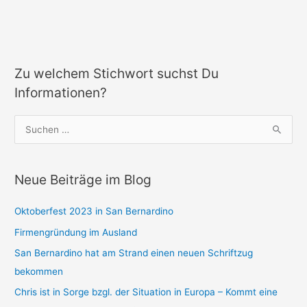
Zu welchem Stichwort suchst Du
Informationen?
S
u
c
Neue Beiträge im Blog
h
e
Oktoberfest 2023 in San Bernardino
n
Firmengründung im Ausland
n
a
San Bernardino hat am Strand einen neuen Schriftzug
c
bekommen
h
Chris ist in Sorge bzgl. der Situation in Europa – Kommt eine