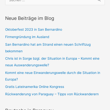
u
c
Neue Beiträge im Blog
h
e
Oktoberfest 2023 in San Bernardino
n
Firmengründung im Ausland
n
a
San Bernardino hat am Strand einen neuen Schriftzug
c
bekommen
h
Chris ist in Sorge bzgl. der Situation in Europa – Kommt eine
:
neue Auswanderungswelle?
Kommt eine neue Einwanderungswelle durch die Situation in
Europa?
Gratis Lateinamerika Online Kongress
Rückwanderung von Paraguay – Tipps von Rückwanderern