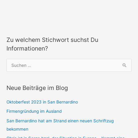
Zu welchem Stichwort suchst Du
Informationen?
S
u
c
Neue Beiträge im Blog
h
e
Oktoberfest 2023 in San Bernardino
n
Firmengründung im Ausland
n
a
San Bernardino hat am Strand einen neuen Schriftzug
c
bekommen
h