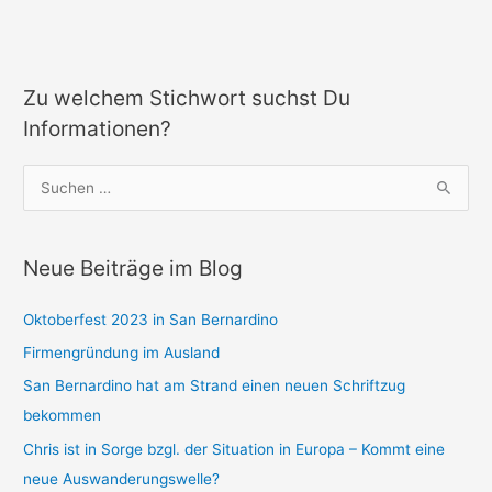
Zu welchem Stichwort suchst Du
Informationen?
S
u
c
Neue Beiträge im Blog
h
e
Oktoberfest 2023 in San Bernardino
n
Firmengründung im Ausland
n
a
San Bernardino hat am Strand einen neuen Schriftzug
c
bekommen
h
Chris ist in Sorge bzgl. der Situation in Europa – Kommt eine
:
neue Auswanderungswelle?