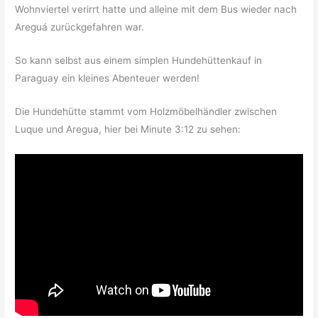
Wohnviertel verirrt hatte und alleine mit dem Bus wieder nach
Areguá zurückgefahren war.
So kann selbst aus einem simplen Hundehüttenkauf in
Paraguay ein kleines Abenteuer werden!
Die Hundehütte stammt vom Holzmöbelhändler zwischen
Luque und Aregua, hier bei Minute 3:12 zu sehen: