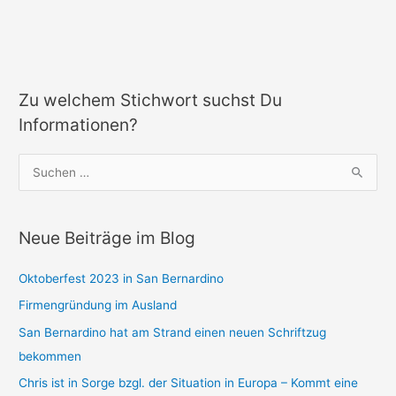
Zu welchem Stichwort suchst Du
Informationen?
S
u
c
Neue Beiträge im Blog
h
e
Oktoberfest 2023 in San Bernardino
n
Firmengründung im Ausland
n
a
San Bernardino hat am Strand einen neuen Schriftzug
c
bekommen
h
Chris ist in Sorge bzgl. der Situation in Europa – Kommt eine