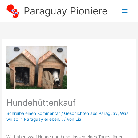
Zum
Paraguay Pioniere
Hau
Inhalt
springen
Hundehüttenkauf
Schreibe einen Kommentar
/
Geschichten aus Paraguay
,
Was
wir so in Paraguay erleben...
/ Von
Lia
Wir haben zwei Hunde und beschlossen eines Tages, ihnen